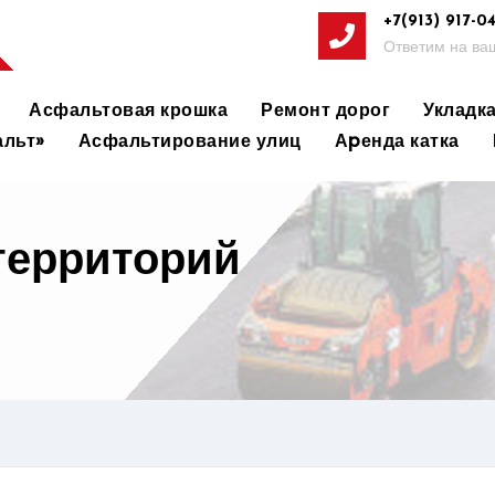
+7(913) 917-0
Ответим на ваш
Асфальтовая крошка
Ремонт дорог
Укладк
льт»
Асфальтирование улиц
Аpенда катка
территорий