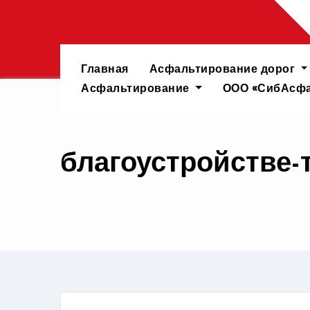
Перейти
к
содержимому
Главная
Асфальтирование дорог
Асфальтирование
ООО «СибАсфа
благоустройстве-