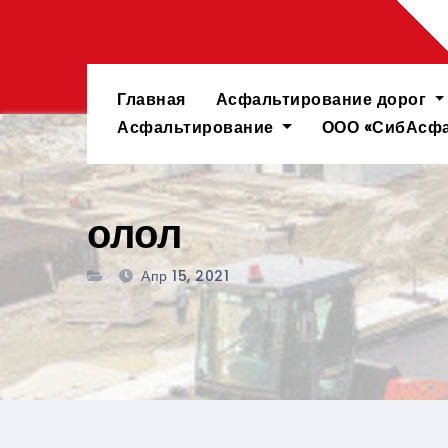
Перейти
к
содержимому
Главная
Асфальтирование дорог
Асфальтирование
ООО «СибАсфа
олол
Апр 15, 2021