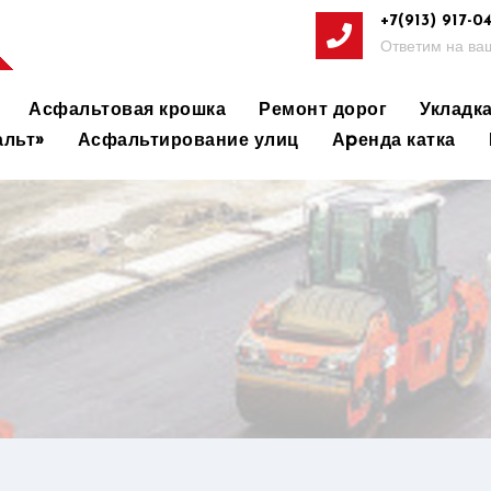
+7(913) 917-0
Ответим на ваш
Асфальтовая крошка
Ремонт дорог
Укладк
льт»
Асфальтирование улиц
Аpенда катка