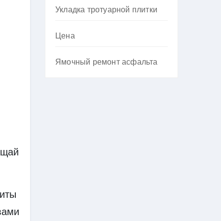
Укладка тротуарной плитки
Цена
Ямочный ремонт асфальта
ащай
читы
вами