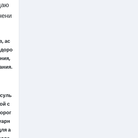
даю
нени
, ас
 доро
ния,
ания.
нсуль
ой с
дорог
уарн
для а