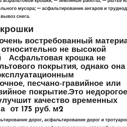
з асфальтовой крошки; — земляные работы; — рытьё к
ельного мусора; — асфальтирование ангаров и трудно
 вывоз снега.
 крошки
 очень востребованный матери
 относительно не высокой
й Асфальтовая крошка не
льтового покрытия, однако она
 эксплуатационным
очное, песчано-гравийное или
вийное покрытие.Это недорого
улучшит качество временных
а от 175 руб. м2
тирование дорог, асфальтирование дорог и тротуаров