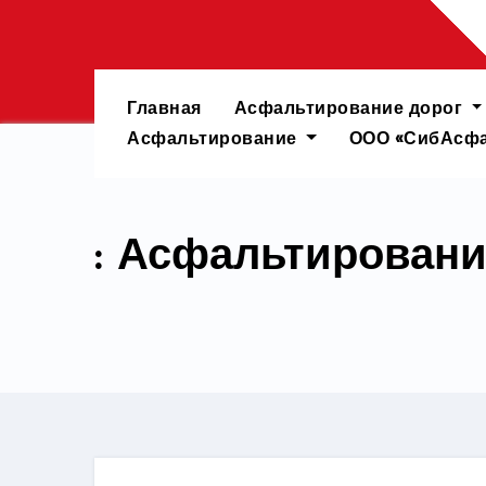
Перейти
к
содержимому
Главная
Асфальтирование дорог
Асфальтирование
ООО «СибАсфа
: Асфальтировани