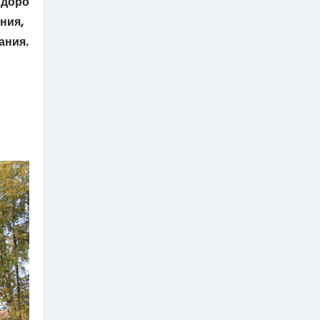
 доро
ния,
ания.