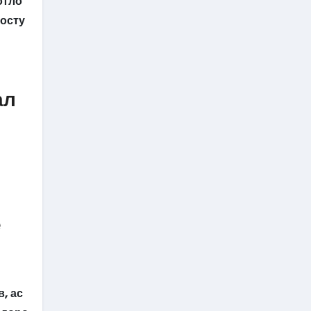
отло
досту
ал
е
, ас