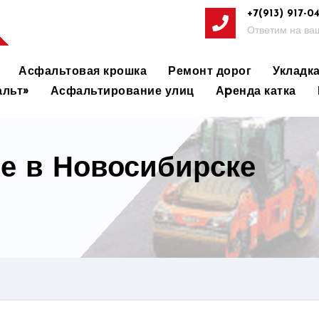
+7(913) 917-0
Ответим на ваш
Асфальтовая крошка
Ремонт дорог
Укладк
льт»
Асфальтирование улиц
Аpенда катка
е в Новосибирске